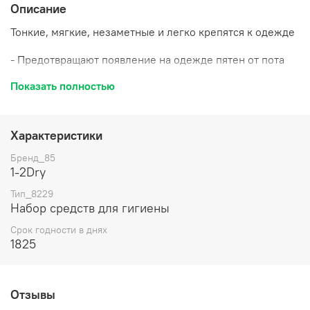
Описание
Тонкие, мягкие, незаметные и легко крепятся к одежде
- Предотвращают появление на одежде пятен от пота
Показать полностью
- Увеличивают срок носки одежды
- Гипоаллергенные
Характеристики
- Цвет: белые
Бренд_85
Изготовлены из 100% хлопка по специальной
1-2Dry
технологии 1-2 DRY (Голландия)
Тип_8229
Набор средств для гигиены
Защищают одежду от пятен пота и дезодоранта,
увеличивают срок носки одежды
Срок годности в днях
1825
Принимают форму тела и не выделяются
Надежны, удобны и просты в использовании
Отзывы
Предназначены для офисных работников, людей с