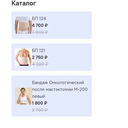
Каталог
БП 124
4 700 ₽
7 000 ₽
БП 121
2 750 ₽
4 000 ₽
Бандаж Онкологический
после мастэктомии М-200
левый
1 800 ₽
2 700 ₽