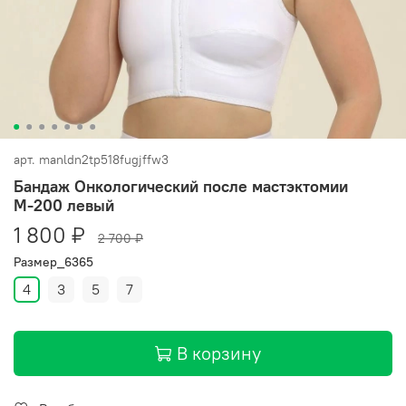
арт.
manldn2tp518fugjffw3
Бандаж Онкологический после мастэктомии
М-200 левый
1 800 ₽
2 700 ₽
Размер_6365
4
3
5
7
В корзину