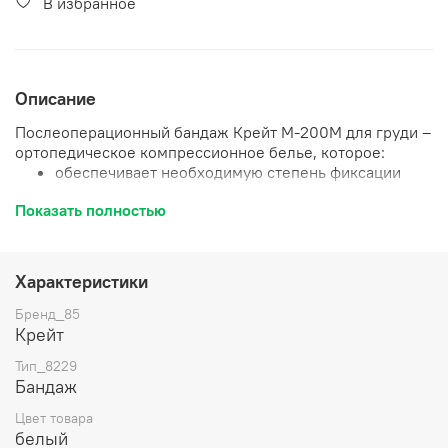
В избранное
Описание
Послеоперационный бандаж Крейт М-200М для груди –
ортопедическое компрессионное белье, которое:
обеспечивает необходимую степень фиксации
послеоперационного шва, защищает его от
Показать полностью
нежелательного воздействия;
ускоряет заживление послеоперационных ран;
обеспечивает лучший отток крови и лимфы;
уменьшает отеки и купирует болевые ощущения;
Характеристики
создает необходимую компрессию для
послеоперационного шва;
Бренд_85
обеспечивает комфортное положение для
Крейт
здоровой груди.
Тип_8229
Бандаж
Показания к применению:
Цвет товара
Реабилитационный период после мастэктомии.
белый