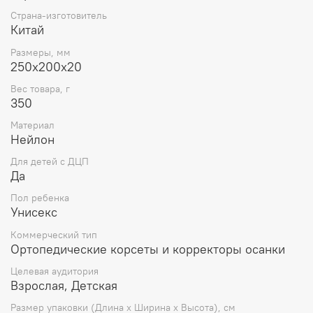
автомобиле или занимаетесь в спортзале на
Страна-изготовитель
тренажерах. Вы увидите ровную и красивую спину уже
Китай
через 3 недели !Коррекцию можно проводить в любом
возрасте .Особенно полезны корректоры, когда идет
Размеры, мм
рост и развитие подростков в этот период важно
250х200х20
сформировать правильное положение осанки. При
работе за компьютером или смартфоном корректор
Вес товара, г
осанки нужный ортопедический инструмент
350
позволяющий сохранить здоровье .Профилактический
Материал
ортез реклинатор полезен всем.
Нейлон
Для детей с ДЦП
Да
Пол ребенка
Унисекс
Коммерческий тип
Ортопедические корсеты и корректоры осанки
Целевая аудитория
Взрослая, Детская
Размер упаковки (Длина х Ширина х Высота), см