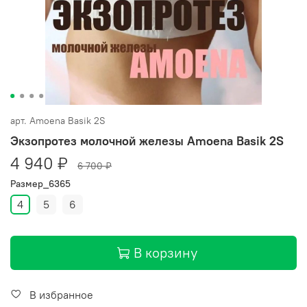
арт.
Amoena Basik 2S
Экзопротез молочной железы Amoena Basik 2S
4 940 ₽
6 700 ₽
Размер_6365
4
5
6
В корзину
В избранное