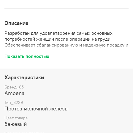
Описание
Разработан для удовлетворения самых основных
потребностей женщин после операции на груди.
Обеспечивает сбалансированную и надежную посадку и
имеет более широкую площадь основания, чем протезы
Показать полностью
груди Essential и Essential Deluxe.
Доступен в симметричной форме.
Характеристики
Однослойный стандартный силикон имеет более
мягкий внешний вид, а ультрамягкий силикон
Бренд_85
напоминает внешнюю пленку из кашемира.
Amoena
Тип_8229
Имитирует драпировку натуральной груди.
Протез молочной железы
ПУ пленка, силикон
Цвет товара
бежевый