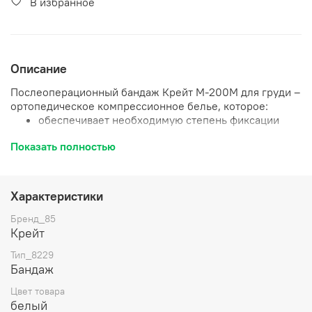
В избранное
Описание
Послеоперационный бандаж Крейт М-200М для груди –
ортопедическое компрессионное белье, которое:
обеспечивает необходимую степень фиксации
послеоперационного шва, защищает его от
Показать полностью
нежелательного воздействия;
ускоряет заживление послеоперационных ран;
обеспечивает лучший отток крови и лимфы;
уменьшает отеки и купирует болевые ощущения;
Характеристики
создает необходимую компрессию для
послеоперационного шва;
Бренд_85
обеспечивает комфортное положение для
Крейт
здоровой груди.
Тип_8229
Бандаж
Показания к применению: Реабилитационный период
после мастэктомии.
Цвет товара
белый
Особенности: