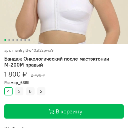
арт.
manlryiltw40zf2spwa9
Бандаж Онкологический после мастэктонии
М-200М правый
1 800 ₽
2 700 ₽
Размер_6365
4
3
6
2
В корзину